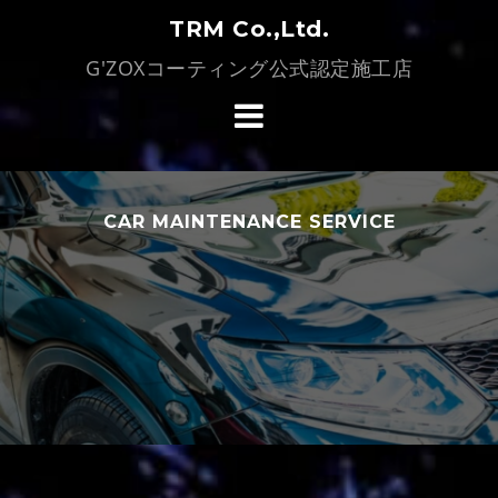
コ
TRM Co.,Ltd.
ン
G'ZOXコーティング公式認定施工店
テ
ン
ツ
へ
ス
キ
CAR MAINTENANCE SERVICE
ッ
プ