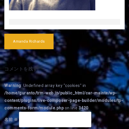
投
稿
Amanda Richards
ナ
ビ
ゲ
ー
シ
コメントを残す
ョ
ン
Warning
: Undefined array key "cookies" in
/home/guranto/trm-web.jp/public_html/car-mainte/wp-
content/plugins/live-composer-page-builder/modules/tp-
comments-form/module.php
on line
3420
名前
※