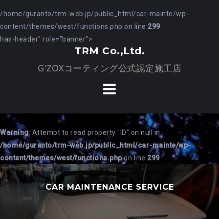
コ
/home/guranto/trm-web.jp/public_html/car-mainte/wp-
ン
content/themes/west/functions.php on line
299
テ
has-header" role="banner">
ン
TRM Co.,Ltd.
ツ
G'ZOXコーティング公式認定施工店
へ
ス
キ
ッ
プ
Warning
: Attempt to read property "ID" on null in
/home/guranto/trm-web.jp/public_html/car-mainte/wp-
content/themes/west/functions.php
on line
299
CAR MAINTENANCE SERVICE