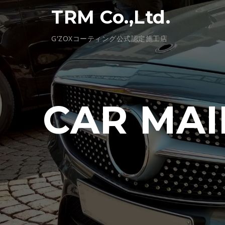
コ
TRM Co.,Ltd.
ン
テ
G'ZOXコーティング公式認定施工店
ン
ツ
へ
ス
キ
CAR MAI
ッ
プ