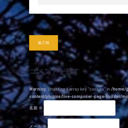
投
施工例
稿
ナ
ビ
コメントを残す
ゲ
ー
Warning
: Undefined array key "cookies" in
/home/g
シ
content/plugins/live-composer-page-builder/
ョ
名前
※
ン
メール
※