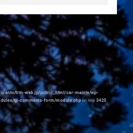
uranto/trm-web.jp/public_html/car-mainte/wp-
modules/tp-comments-form/module.php
on line
3420