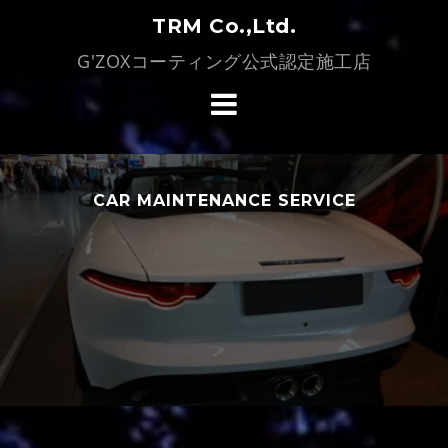
コ
TRM Co.,Ltd.
ン
G'ZOXコーティング公式認定施工店
テ
ン
ツ
へ
ス
キ
CAR MAINTENANCE SERVICE
ッ
プ