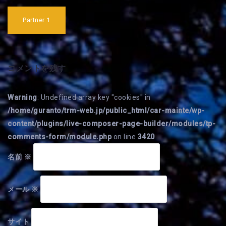
投
稿
Partner 1
ナ
ビ
ゲ
ー
シ
コメントを残す
ョ
ン
Warning
: Undefined array key "cookies" in
/home/guranto/trm-web.jp/public_html/car-mainte/wp-
content/plugins/live-composer-page-builder/modules/tp-
comments-form/module.php
on line
3420
名前
※
メール
※
サイト