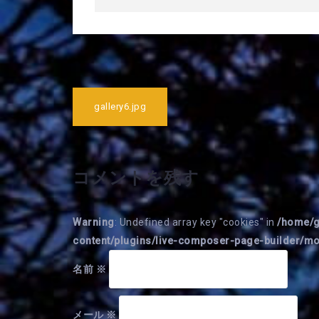
投
gallery6.jpg
稿
ナ
ビ
コメントを残す
ゲ
ー
Warning
: Undefined array key "cookies" in
/home/g
シ
content/plugins/live-composer-page-builder/
ョ
名前
※
ン
メール
※