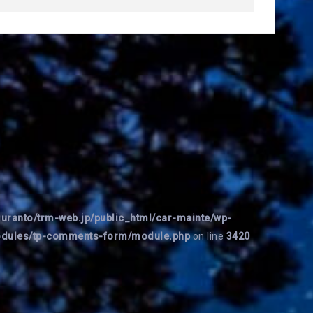
uranto/trm-web.jp/public_html/car-mainte/wp-
modules/tp-comments-form/module.php
on line
3420