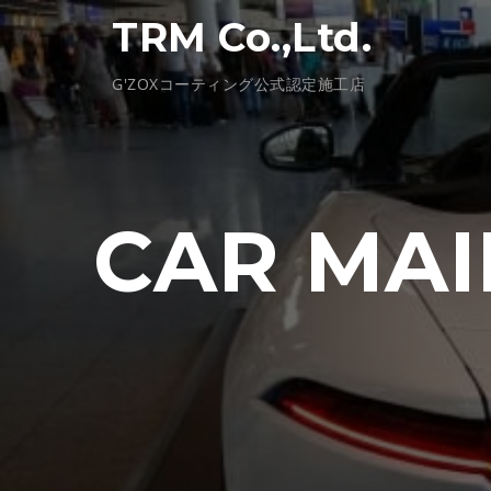
コ
TRM Co.,Ltd.
ン
テ
G'ZOXコーティング公式認定施工店
ン
ツ
へ
ス
キ
CAR MAI
ッ
プ